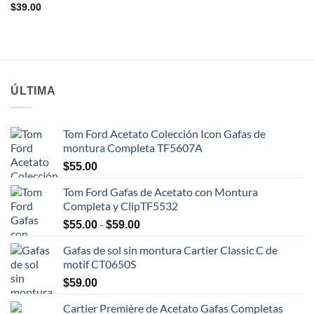
$
39.00
ÚLTIMA
Tom Ford Acetato Colección Icon Gafas de
montura Completa TF5607A
$
55.00
Tom Ford Gafas de Acetato con Montura
Completa y ClipTF5532
Rango
-
$
55.00
$
59.00
de
Gafas de sol sin montura Cartier Classic C de
precios:
motif CT0650S
desde
$55.00
$
59.00
hasta
Cartier Première de Acetato Gafas Completas
$59.00