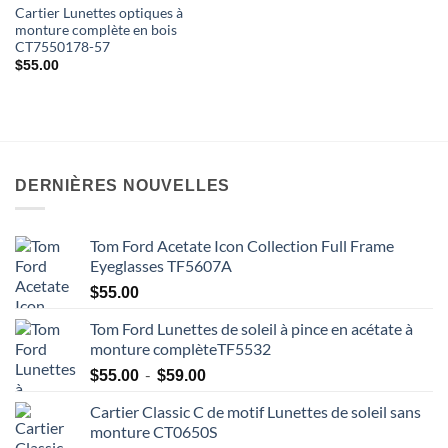
Cartier Lunettes optiques à
monture complète en bois
CT7550178-57
$
55.00
DERNIÈRES NOUVELLES
Tom Ford Acetate Icon Collection Full Frame
Eyeglasses TF5607A
$
55.00
Tom Ford Lunettes de soleil à pince en acétate à
monture complèteTF5532
Plage
-
$
55.00
$
59.00
de
Cartier Classic C de motif Lunettes de soleil sans
prix
monture CT0650S
: