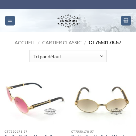
Skip
to
content
ACCUEIL
/
CARTIER CLASSIC
/
CT7550178-57
CT7550178-57
CT7550178-57