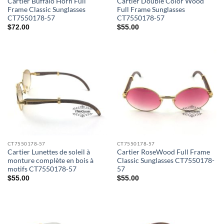
Cartier Buffalo Horn Full
Cartier Double Color Wood
Frame Classic Sunglasses
Full Frame Sunglasses
CT7550178-57
CT7550178-57
$
72.00
$
55.00
CT7550178-57
CT7550178-57
Cartier Lunettes de soleil à
Cartier RoseWood Full Frame
monture complète en bois à
Classic Sunglasses CT7550178-
motifs CT7550178-57
57
$
55.00
$
55.00