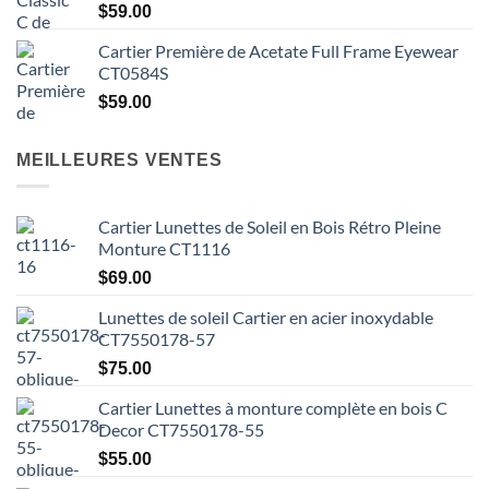
$55.00
$
59.00
à
Cartier Première de Acetate Full Frame Eyewear
$59.00
CT0584S
$
59.00
MEILLEURES VENTES
Cartier Lunettes de Soleil en Bois Rétro Pleine
Monture CT1116
$
69.00
Lunettes de soleil Cartier en acier inoxydable
CT7550178-57
$
75.00
Cartier Lunettes à monture complète en bois C
Decor CT7550178-55
$
55.00