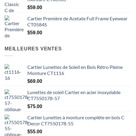
:
$55.00
$
59.00
à
Cartier Première de Acetate Full Frame Eyewear
$59.00
CT0584S
$
59.00
MEILLEURES VENTES
Cartier Lunettes de Soleil en Bois Rétro Pleine
Monture CT1116
$
69.00
Lunettes de soleil Cartier en acier inoxydable
CT7550178-57
$
75.00
Cartier Lunettes à monture complète en bois C
Decor CT7550178-55
$
55.00