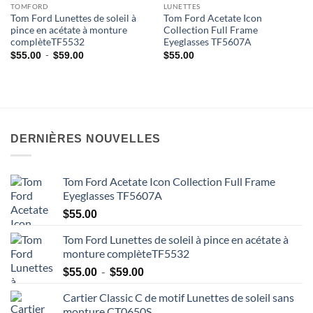
TOMFORD
LUNETTES
Tom Ford Lunettes de soleil à
Tom Ford Acetate Icon
pince en acétate à monture
Collection Full Frame
complèteTF5532
Eyeglasses TF5607A
Plage
-
$
55.00
$
59.00
$
55.00
de
prix
:
$55.00
à
$59.00
DERNIÈRES NOUVELLES
Tom Ford Acetate Icon Collection Full Frame
Eyeglasses TF5607A
$
55.00
Tom Ford Lunettes de soleil à pince en acétate à
monture complèteTF5532
Plage
-
$
55.00
$
59.00
de
Cartier Classic C de motif Lunettes de soleil sans
prix
monture CT0650S