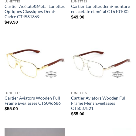
LUNETTES
LUNETTES
Cartier Acétate&Métal Lunettes
Cartier Lunettes demi-monture
Optiques Classiques Demi-
en acétate et métal CT6101002
Cadre CT4581369
$
49.90
$
49.90
LUNETTES
LUNETTES
Cartier Aviators Wooden Full
Cartier Aviators Wooden Full
Frame Eyeglasses CT5046686
Frame Mens Eyeglasses
CT5037821
$
55.00
$
55.00