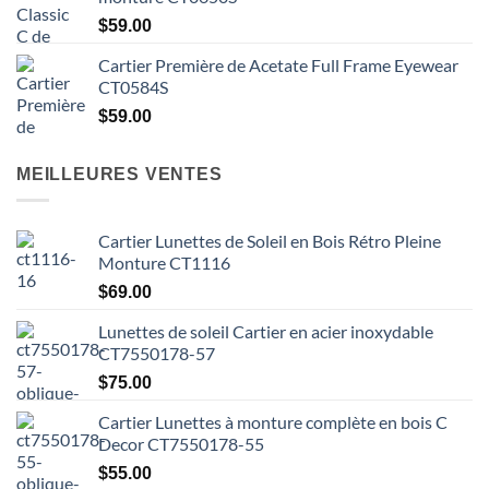
:
$55.00
$
59.00
à
Cartier Première de Acetate Full Frame Eyewear
$59.00
CT0584S
$
59.00
MEILLEURES VENTES
Cartier Lunettes de Soleil en Bois Rétro Pleine
Monture CT1116
$
69.00
Lunettes de soleil Cartier en acier inoxydable
CT7550178-57
$
75.00
Cartier Lunettes à monture complète en bois C
Decor CT7550178-55
$
55.00