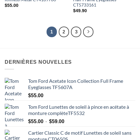
CT5733161
$
55.00
$
49.90
1
2
3
DERNIÈRES NOUVELLES
Tom Ford Acetate Icon Collection Full Frame
Eyeglasses TF5607A
$
55.00
Tom Ford Lunettes de soleil à pince en acétate à
monture complèteTF5532
Plage
-
$
55.00
$
59.00
de
Cartier Classic C de motif Lunettes de soleil sans
prix
monture CT0650S