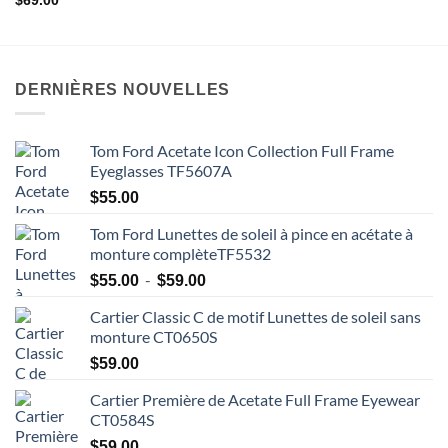
$
69.00
DERNIÈRES NOUVELLES
Tom Ford Acetate Icon Collection Full Frame
Eyeglasses TF5607A
$
55.00
Tom Ford Lunettes de soleil à pince en acétate à
monture complèteTF5532
Plage
-
$
55.00
$
59.00
de
Cartier Classic C de motif Lunettes de soleil sans
prix
monture CT0650S
:
$55.00
$
59.00
à
Cartier Première de Acetate Full Frame Eyewear
$59.00
CT0584S
$
59.00