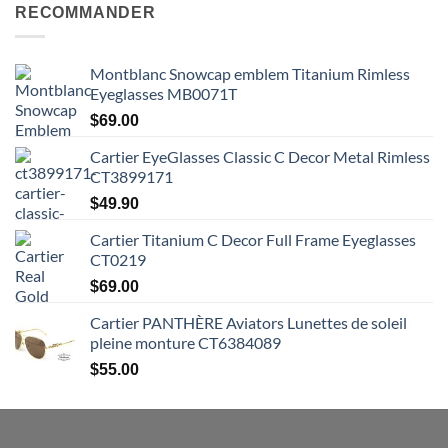
RECOMMANDER
Montblanc Snowcap emblem Titanium Rimless
Eyeglasses MB0071T
$
69.00
Cartier EyeGlasses Classic C Decor Metal Rimless
CT3899171
$
49.90
Cartier Titanium C Decor Full Frame Eyeglasses
CT0219
$
69.00
Cartier PANTHÈRE Aviators Lunettes de soleil
pleine monture CT6384089
$
55.00