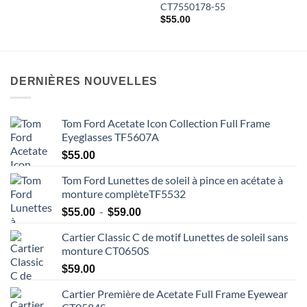
CT7550178-55
$
55.00
DERNIÈRES NOUVELLES
Tom Ford Acetate Icon Collection Full Frame
Eyeglasses TF5607A
$
55.00
Tom Ford Lunettes de soleil à pince en acétate à
monture complèteTF5532
Plage
-
$
55.00
$
59.00
de
Cartier Classic C de motif Lunettes de soleil sans
prix
monture CT0650S
:
$55.00
$
59.00
à
Cartier Première de Acetate Full Frame Eyewear
$59.00