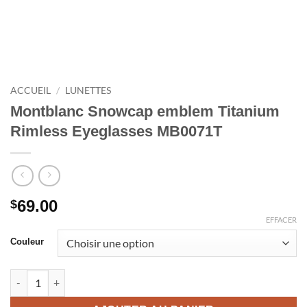
ACCUEIL
/
LUNETTES
Montblanc Snowcap emblem Titanium
Rimless Eyeglasses MB0071T
69.00
$
EFFACER
Couleur
quantité de Montblanc Snowcap emblem Titanium Rimless Ey