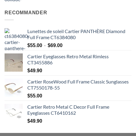
RECOMMANDER
Lunettes de soleil Cartier PANTHÈRE Diamond
Full Frame CT6384080
Plage
-
$
55.00
$
69.00
de
Cartier Eyeglasses Retro Metal Rimless
prix
CT3455886
:
$55.00
$
49.90
à
Cartier RoseWood Full Frame Classic Sunglasses
$69.00
CT7550178-55
$
55.00
Cartier Retro Metal C Decor Full Frame
Eyeglasses CT6410162
$
49.90