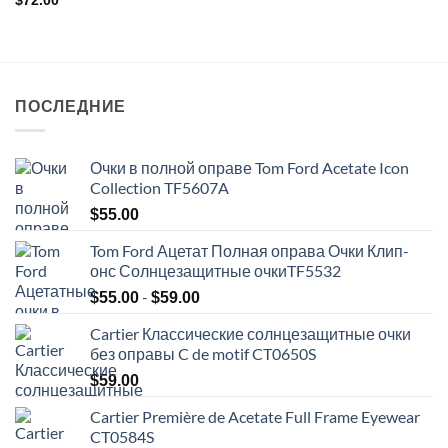
$
72.00
ПОСЛЕДНИЕ
Очки в полной оправе Tom Ford Acetate Icon
Collection TF5607A
$
55.00
Tom Ford Ацетат Полная оправа Очки Клип-
онс Солнцезащитные очкиTF5532
Диапазон
-
$
55.00
$
59.00
цен:
Cartier Классические солнцезащитные очки
$55.00
без оправы C de motif CT0650S
-
$59.00
$
59.00
Cartier Première de Acetate Full Frame Eyewear
CT0584S