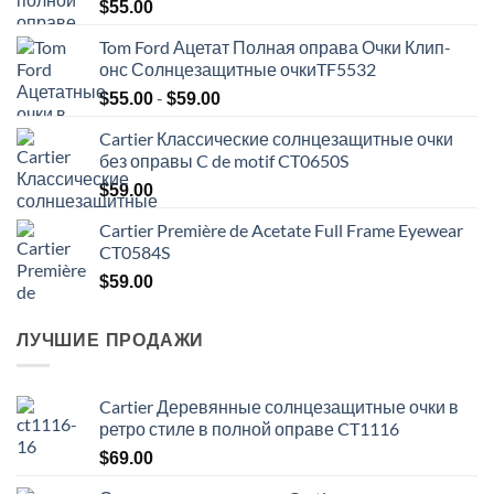
$
55.00
Tom Ford Ацетат Полная оправа Очки Клип-
онс Солнцезащитные очкиTF5532
Диапазон
-
$
55.00
$
59.00
цен:
Cartier Классические солнцезащитные очки
$55.00
без оправы C de motif CT0650S
-
$59.00
$
59.00
Cartier Première de Acetate Full Frame Eyewear
CT0584S
$
59.00
ЛУЧШИЕ ПРОДАЖИ
Cartier Деревянные солнцезащитные очки в
ретро стиле в полной оправе CT1116
$
69.00