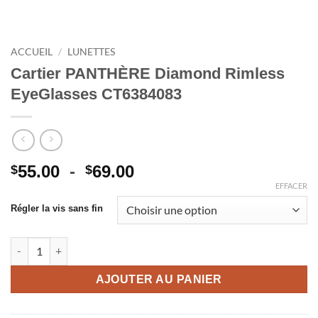
ACCUEIL
/
LUNETTES
Cartier PANTHÈRE Diamond Rimless
EyeGlasses CT6384083
Plage
55.00
-
69.00
$
$
de
EFFACER
prix
Régler la vis sans fin
:
$55.00
quantité de Cartier PANTHÈRE Diamond Rimless EyeGlasses C
à
$69.00
AJOUTER AU PANIER