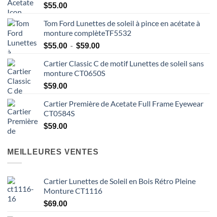
$
55.00
Tom Ford Lunettes de soleil à pince en acétate à
monture complèteTF5532
Plage
-
$
55.00
$
59.00
de
Cartier Classic C de motif Lunettes de soleil sans
prix
monture CT0650S
:
$55.00
$
59.00
à
Cartier Première de Acetate Full Frame Eyewear
$59.00
CT0584S
$
59.00
MEILLEURES VENTES
Cartier Lunettes de Soleil en Bois Rétro Pleine
Monture CT1116
$
69.00