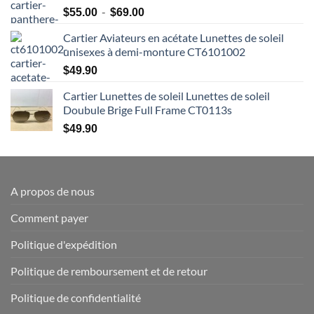
Plage
-
$
55.00
$
69.00
de
Cartier Aviateurs en acétate Lunettes de soleil
prix
unisexes à demi-monture CT6101002
:
$55.00
$
49.90
à
Cartier Lunettes de soleil Lunettes de soleil
$69.00
Doubule Brige Full Frame CT0113s
$
49.90
A propos de nous
Comment payer
Politique d'expédition
Politique de remboursement et de retour
Politique de confidentialité